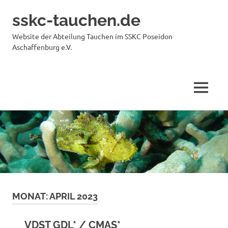
sskc-tauchen.de
Website der Abteilung Tauchen im SSKC Poseidon
Aschaffenburg e.V.
MENÜ
Zum
Inhalt
springen
MONAT:
APRIL 2023
VDST GDL* / CMAS*