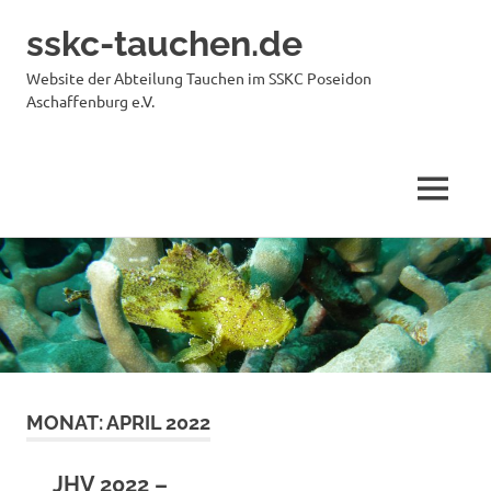
sskc-tauchen.de
Website der Abteilung Tauchen im SSKC Poseidon
Aschaffenburg e.V.
MENÜ
Zum
Inhalt
springen
MONAT:
APRIL 2022
JHV 2022 –