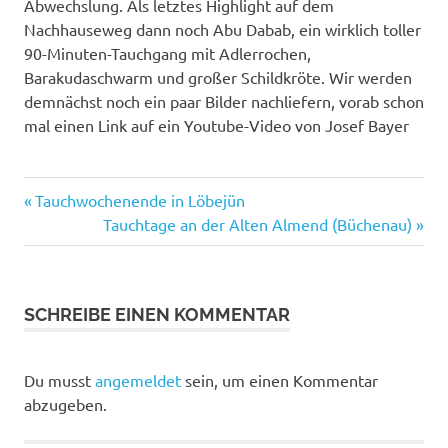
Abwechslung. Als letztes Highlight auf dem
Nachhauseweg dann noch Abu Dabab, ein wirklich toller
90-Minuten-Tauchgang mit Adlerrochen,
Barakudaschwarm und großer Schildkröte. Wir werden
demnächst noch ein paar Bilder nachliefern, vorab schon
mal einen Link auf ein Youtube-Video von Josef Bayer
Bericht
Vorheriger
Beitragsnavigation
Tauchwochenende in Löbejün
Tauchtour
Beitrag:
Nächster
Tauchtage an der Alten Almend (Büchenau)
Beitrag:
SCHREIBE EINEN KOMMENTAR
Du musst
angemeldet
sein, um einen Kommentar
abzugeben.