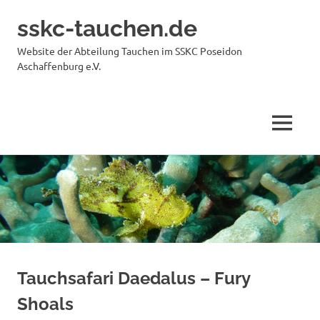
sskc-tauchen.de
Website der Abteilung Tauchen im SSKC Poseidon
Aschaffenburg e.V.
MENÜ
Zum
Inhalt
springen
Tauchsafari Daedalus – Fury
Shoals