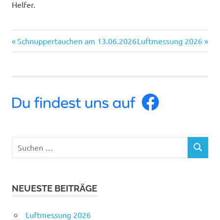
Helfer.
Vorheriger
Nächster
Beitragsnavigation
Schnuppertauchen am 13.06.2026
Luftmessung 2026
Beitrag:
Beitrag:
Suchen
SUCHEN
nach:
NEUESTE BEITRÄGE
Luftmessung 2026