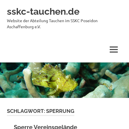
sskc-tauchen.de
Website der Abteilung Tauchen im SSKC Poseidon
Aschaffenburg e.V.
MENÜ
Zum
Inhalt
springen
SCHLAGWORT:
SPERRUNG
Sperre Vereinsgelände