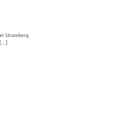
bei Stromberg
h[…]