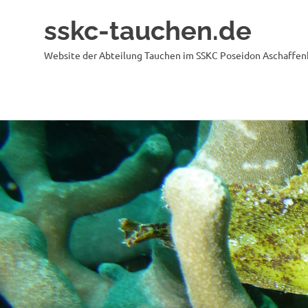
sskc-tauchen.de
Website der Abteilung Tauchen im SSKC Poseidon Aschaffenb
Zum
Inhalt
springen