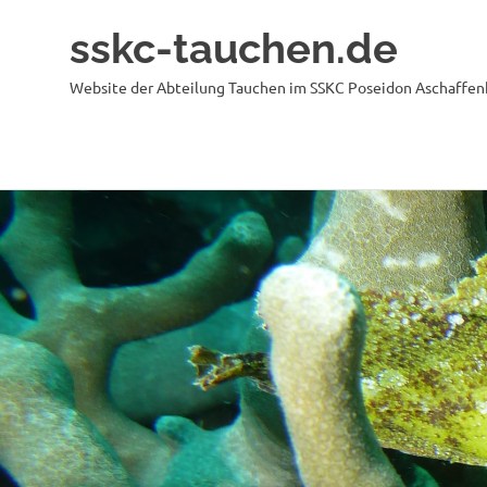
sskc-tauchen.de
Website der Abteilung Tauchen im SSKC Poseidon Aschaffenb
Zum
Inhalt
springen